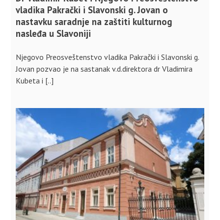
vladika Pakrački i Slavonski g. Jovan o
nastavku saradnje na zaštiti kulturnog
nasleđa u Slavoniji
Njegovo Preosveštenstvo vladika Pakrački i Slavonski g.
Jovan pozvao je na sastanak v.d.direktora dr Vladimira
Kubeta i [..]