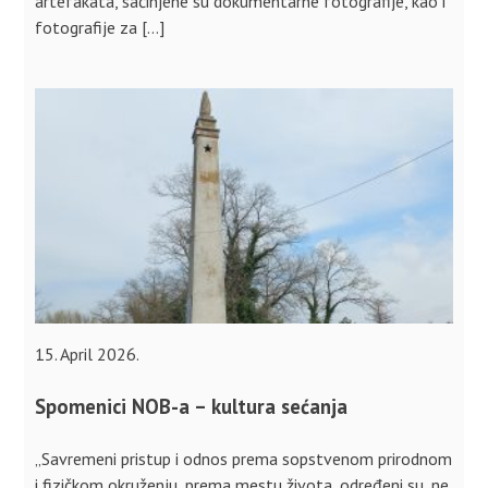
artefakata, sačinjene su dokumentarne fotografije, kao i
fotografije za […]
15. April 2026.
Spomenici NOB-a – kultura sećanja
„Savremeni pristup i odnos prema sopstvenom prirodnom
i fizičkom okruženju, prema mestu života, određeni su, ne