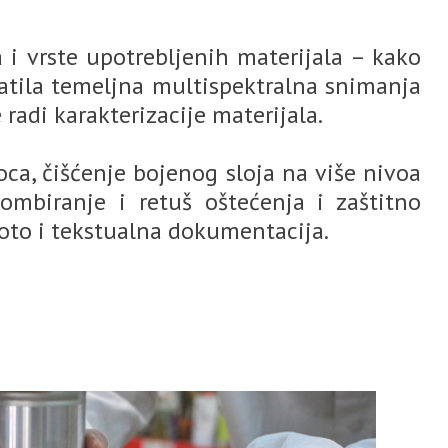
a i vrste upotrebljenih materijala – kako
hvatila temeljna multispektralna snimanja
 radi karakterizacije materijala.
oca, čišćenje bojenog sloja na više nivoa
lombiranje i retuš oštećenja i zaštitno
 foto i tekstualna dokumentacija.