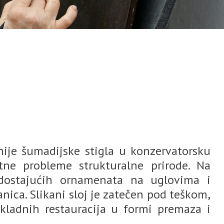
arhije šumadijske stigla u konzervatorsku
tne probleme strukturalne prirode. Na
dostajućih ornamenata na uglovima i
anica. Slikani sloj je zatečen pod teškom,
kladnih restauracija u formi premaza i