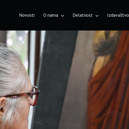
Novosti
O nama
Delatnost
Izdavaštv