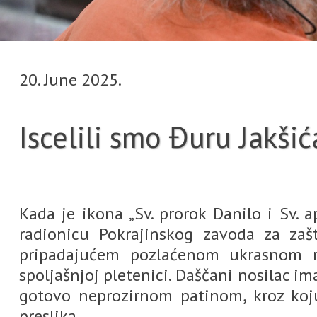
20. June 2025.
Iscelili smo Đuru Jakšić
Kada je ikona „Sv. prorok Danilo i Sv. a
radionicu Pokrajinskog zavoda za zaš
pripadajućem pozlaćenom ukrasnom r
spoljašnjoj pletenici. Daščani nosilac im
gotovo neprozirnom patinom, kroz koju
preslika.