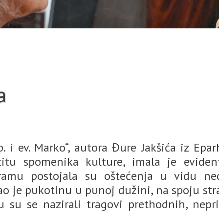
a
p. i ev. Marko“, autora Đure Jakšića iz Ep
titu spomenika kulture, imala je eviden
amu postojala su oštećenja u vidu ne
ao je pukotinu u punoj dužini, na spoju str
 su se nazirali tragovi prethodnih, nepri