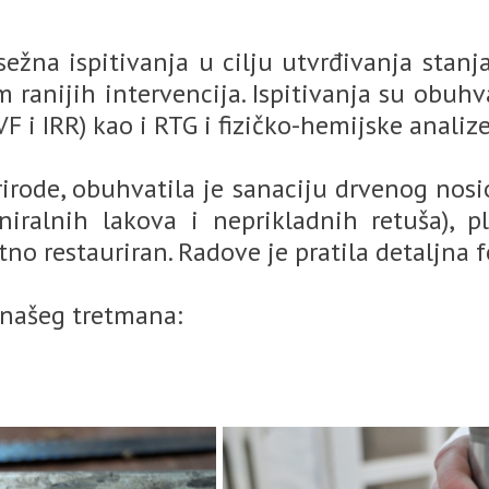
ežna ispitivanja u cilju utvrđivanja stanj
om ranijih intervencija. Ispitivanja su obu
F i IRR) kao i RTG i fizičko-hemijske analize
rirode, obuhvatila je sanaciju drvenog nosi
iniralnih lakova i neprikladnih retuša), p
tno restauriran. Radove je pratila detaljna
 našeg tretmana: