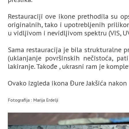
Restauraciji ove ikone prethodila su ops
originalnih, tako i upotrebljenih prilik
u vidljivom i nevidljivom spektru (VIS, UV
Sama restauracija je bila strukturalne p
(uklanjanje površinskih nečistoća, pat
lakiranje. Takođe , ukrasni ram je komple
Ovako izgleda ikona Đure Jakšića nakon
Fotografija : Marija Erdelji