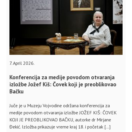
7. April 2026.
Konferencija za medije povodom otvaranja
izložbe Jožef Kiš: Čovek koji je preoblikovao
Bačku
Juče je u Muzeju Vojvodine održana konferencija za
medije povodom otvaranja izložbe JOŽEF KIŠ: ČOVEK
KOJI JE PREOBLIKOVAO BAČKU, autorke dr Mirjane
Đekić. Izložba prikazuje vreme kraj 18. i početak […]