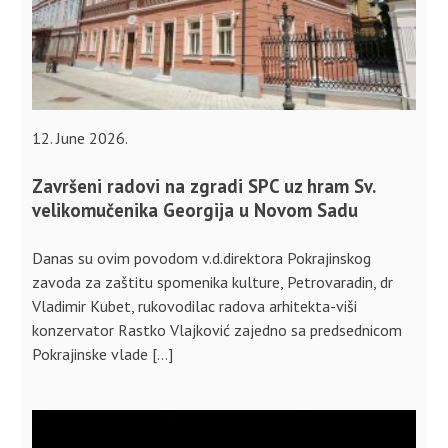
12. June 2026.
Završeni radovi na zgradi SPC uz hram Sv.
velikomučenika Georgija u Novom Sadu
Danas su ovim povodom v.d.direktora Pokrajinskog
zavoda za zaštitu spomenika kulture, Petrovaradin, dr
Vladimir Kubet, rukovodilac radova arhitekta-viši
konzervator Rastko Vlajković zajedno sa predsednicom
Pokrajinske vlade […]