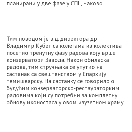
планирани у две фазе у СПЦ Чаково.
Тим поводом је в.д. директора др
Владимир Кубет са колегама из колектива
посетиo тренутну фазу радова коју врше
конзерватори Завода. Након обиласка
радова, тим стручњака се упутиo на
састанак са свештенством у Eпархију
темишварску. На састанку се говорило о
будућим конзерваторско-рестаураторким
радовима који су потребни за комплетну
обнову иконостаса у овом изузетном храму.