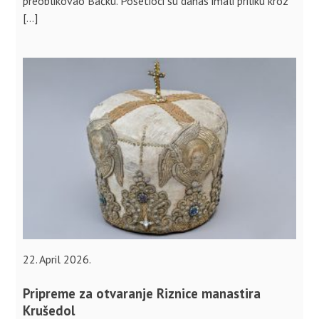
preoblikovao Bačku. Posetioci su danas imali priliku kroz
[…]
22. April 2026.
Pripreme za otvaranje Riznice manastira
Krušedol