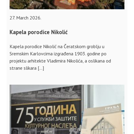
27. March 2026.
Kapela porodice Nikolić
Kapela porodice Nikolić na Čeratskom groblju u
Sremskim Karlovcima izgrađena 1903. godine po
projektu arhitekte Vladimira Nikolića, a oslikana od
strane slikara […]