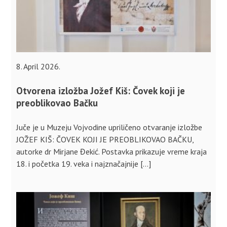
8. April 2026.
Otvorena izložba Jožef Kiš: Čovek koji je
preoblikovao Bačku
Juče je u Muzeju Vojvodine upriličeno otvaranje izložbe
JOŽEF KIŠ: ČOVEK KOJI JE PREOBLIKOVAO BAČKU,
autorke dr Mirjane Đekić. Postavka prikazuje vreme kraja
18. i početka 19. veka i najznačajnije […]