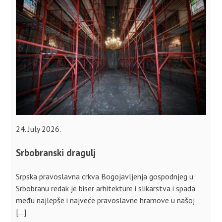
24. July 2026.
Srbobranski dragulj
Srpska pravoslavna crkva Bogojavljenja gospodnjeg u
Srbobranu redak je biser arhitekture i slikarstva i spada
među najlepše i najveće pravoslavne hramove u našoj
[…]