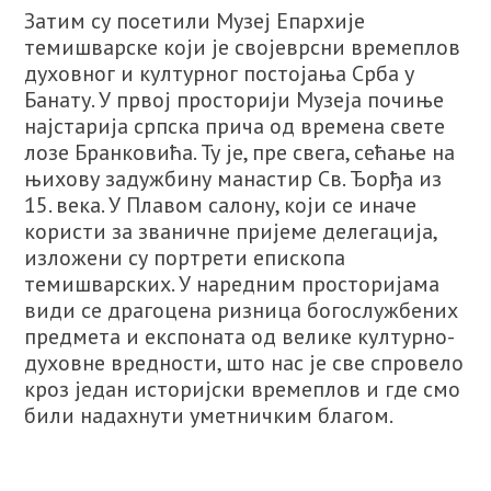
Затим су посетили Музеј Епархије
темишварске који је својеврсни времеплов
духовног и културног постојања Срба у
Банату. У првој просторији Музеја почиње
најстарија српска прича од времена свете
лозе Бранковића. Ту је, пре свега, сећање на
њихову задужбину манастир Св. Ђорђа из
15. века. У Плавом салону, који се иначе
користи за званичне пријеме делегација,
изложени су портрети епископа
темишварских. У наредним просторијама
види се драгоцена ризница богослужбених
предмета и експоната од велике културно-
духовне вредности, што нас је све спровело
кроз један историјски времеплов и где смо
били надахнути уметничким благом.