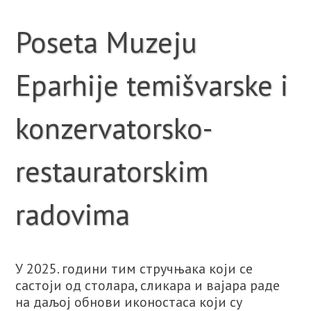
Poseta Muzeju
Eparhije temišvarske i
konzervatorsko-
restauratorskim
radovima
У 2025. години тим стручњака који се
састоји од столара, сликара и вајара раде
на даљој обнови иконостаса који су