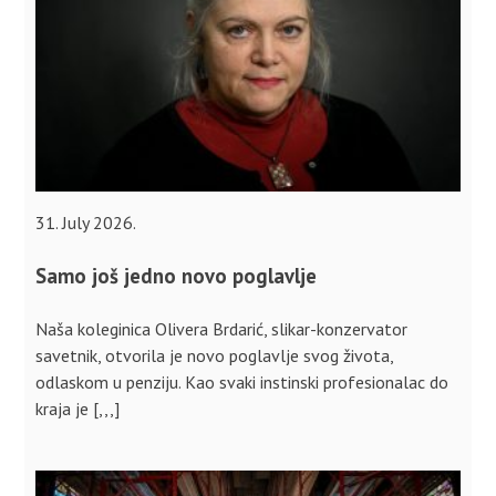
31. July 2026.
Samo još jedno novo poglavlje
Naša koleginica Olivera Brdarić, slikar-konzervator
savetnik, otvorila je novo poglavlje svog života,
odlaskom u penziju. Kao svaki instinski profesionalac do
kraja je [,,,]