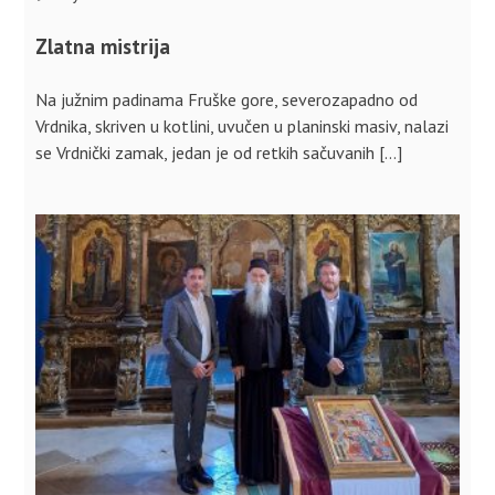
Zlatna mistrija
Na južnim padinama Fruške gore, severozapadno od
Vrdnika, skriven u kotlini, uvučen u planinski masiv, nalazi
se Vrdnički zamak, jedan je od retkih sačuvanih […]