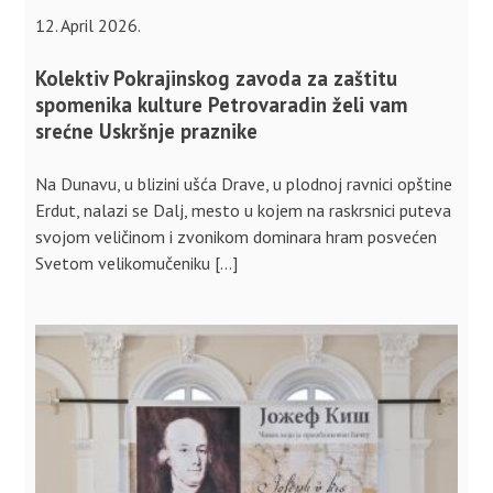
12. April 2026.
Kolektiv Pokrajinskog zavoda za zaštitu
spomenika kulture Petrovaradin želi vam
srećne Uskršnje praznike
Na Dunavu, u blizini ušća Drave, u plodnoj ravnici opštine
Erdut, nalazi se Dalj, mesto u kojem na raskrsnici puteva
svojom veličinom i zvonikom dominara hram posvećen
Svetom velikomučeniku […]