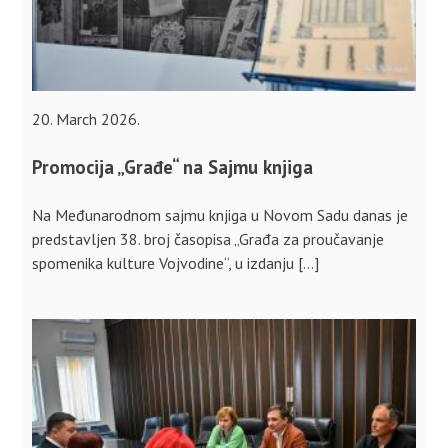
20. March 2026.
Promocija „Građe“ na Sajmu knjiga
Na Međunarodnom sajmu knjiga u Novom Sadu danas je
predstavljen 38. broj časopisa „Građa za proučavanje
spomenika kulture Vojvodine“, u izdanju […]