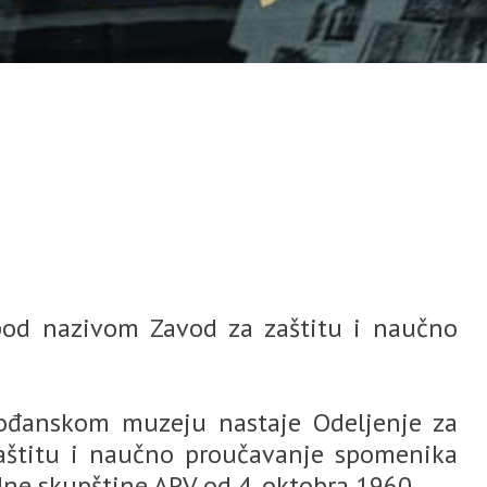
pod nazivom Zavod za zaštitu i naučno
jvođanskom muzeju nastaje Odeljenje za
zaštitu i naučno proučavanje spomenika
dne skupštine APV od 4. oktobra 1960.