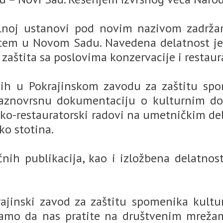
lnoj ustanovi pod novim nazivom zadrž
m u Novom Sadu. Navedena delatnost je bi
 zaštita sa poslovima konzervacije i restaura
nih u Pokrajinskom zavodu za zaštitu sp
e raznovrsnu dokumentaciju o kulturnim do
rsko-restauratorski radovi na umetničkim de
ko stotina.
nih publikacija, kao i izložbena delatnost
rajinski zavod za zaštitu spomenika kultu
amo da nas pratite na društvenim mrežam