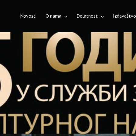
Novosti
O nama
Delatnost
Izdavaštv