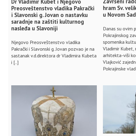
Završeni rad
Dr Vladimir Kubet i Njegovo
hram Sv. vel
Preosveštenstvo vladika Pakrački
u Novom Sa
i Slavonski g. Jovan o nastavku
saradnje na zaštiti kulturnog
nasleđa u Slavoniji
Danas su ovim p
Pokrajinskog za
spomenika kultur
Njegovo Preosveštenstvo vladika
Vladimir Kubet,
Pakrački i Slavonski g. Jovan pozvao je na
arhitekta-viši 
sastanak v.d.direktora dr Vladimira Kubeta
Vlajković zajed
i [..]
Pokrajinske vlad