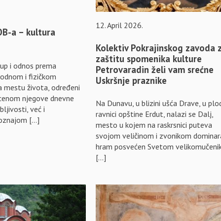
12. April 2026.
B-a – kultura
Kolektiv Pokrajinskog zavoda 
zaštitu spomenika kulture
tup i odnos prema
Petrovaradin želi vam srećne
odnom i fizičkom
Uskršnje praznike
a mestu života, određeni
ocenom njegove dnevne
Na Dunavu, u blizini ušća Drave, u plo
ljivosti, već i
ravnici opštine Erdut, nalazi se Dalj,
poznajom […]
mesto u kojem na raskrsnici puteva
svojom veličinom i zvonikom dominar
hram posvećen Svetom velikomučeni
[…]