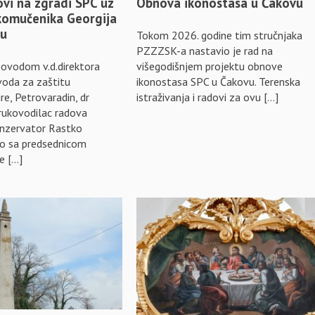
ovi na zgradi SPC uz
Obnova ikonostasa u Čakovu
ikomučenika Georgija
du
Tokom 2026. godine tim stručnjaka
PZZZSK-a nastavio je rad na
ovodom v.d.direktora
višegodišnjem projektu obnove
voda za zaštitu
ikonostasa SPC u Čakovu. Terenska
e, Petrovaradin, dr
istraživanja i radovi za ovu […]
 rukovodilac radova
konzervator Rastko
no sa predsednicom
e […]