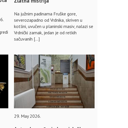
Zlatna mistrija
Na južnim padinama Fruške gore,
6.
severozapadno od Vrdnika, skriven u
kotlini, uvučen u planinski masiv, nalazi se
gredi
Vrdnički zamak, jedan je od retkih
sačuvanih […]
29. May 2026.