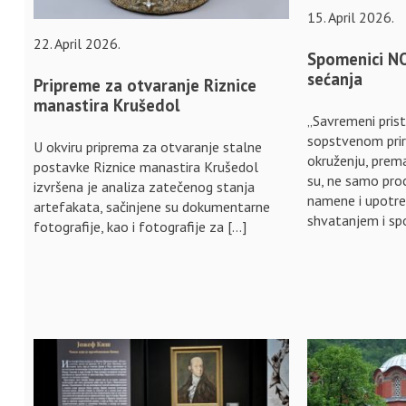
15. April 2026.
22. April 2026.
Spomenici NO
sećanja
Pripreme za otvaranje Riznice
manastira Krušedol
„Savremeni pris
sopstvenom prir
U okviru priprema za otvaranje stalne
okruženju, prem
postavke Riznice manastira Krušedol
su, ne samo pr
izvršena je analiza zatečenog stanja
namene i upotreb
artefakata, sačinjene su dokumentarne
shvatanjem i s
fotografije, kao i fotografije za […]