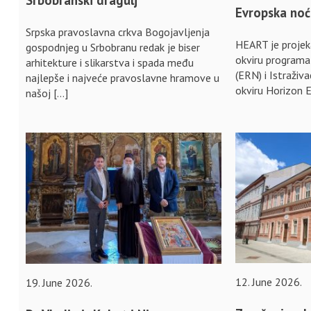
Evropska noć
Srpska pravoslavna crkva Bogojavljenja
HEART je projeka
gospodnjeg u Srbobranu redak je biser
okviru programa
arhitekture i slikarstva i spada među
(ERN) i Istraživ
najlepše i najveće pravoslavne hramove u
okviru Horizon 
našoj […]
12. June 2026.
19. June 2026.