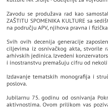
Zavodu se produžava rad kao samosta
ZAŠTITU SPOMENIKA KULTURE sa sedište
na području APV, njihova pravna i fizička
Svih ovih decenija generacije zaposle
ciljevima iz osnivačkog akta, stvoril
arhivskih jedinica. Izvedeni konzervato
i inostranstvu premašuju cifru od nekoli
Izdavanje tematskih monografija i struč
poslova.
Jubilarnu 75. godinu od osnivanja Pok
aktivnostima. Ovom prilikom vas poziv