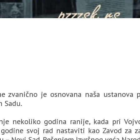
dine zvanično je osnovana naša ustanova 
m Sadu.
nje nekoliko godina ranije, kada pri Vo
. godine svoj rad nastaviti kao Zavod za 
inu – Novi Sad. Rešenjem Izvršnog veća Naro