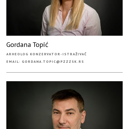
Gordana Topić
ARHEOLOG KONZERVATOR-ISTRAŽIVAČ
EMAIL: GORDANA.TOPIC@PZZZSK.RS