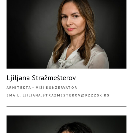
Ljiljana Stražmešterov
ARHITEKTA – VIŠI KONZERVATOR
EMAIL: LJILJANA.STRAZMESTEROV@PZZZSK.RS