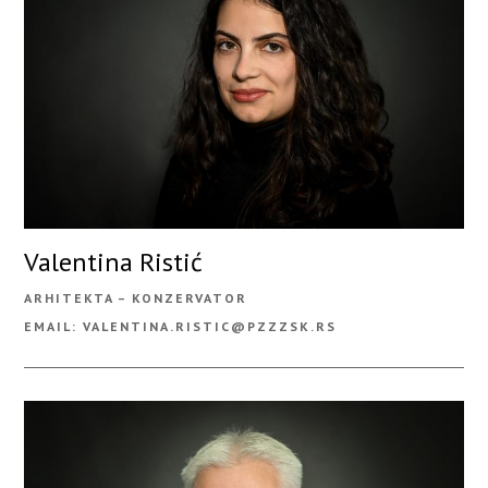
Valentina Ristić
ARHITEKTA – KONZERVATOR
EMAIL: VALENTINA.RISTIC@PZZZSK.RS