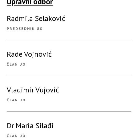
Upravni odbor
Radmila Selaković
PREDSEDNIK UO
Rade Vojnović
ČLAN UO
Vladimir Vujović
ČLAN UO
Dr Maria Silađi
ČLAN UO