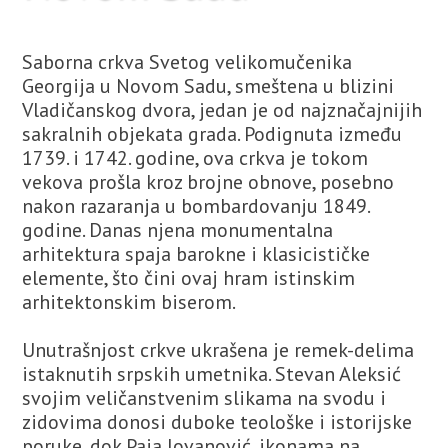
Saborna crkva Svetog velikomučenika
Georgija u Novom Sadu, smeštena u blizini
Vladičanskog dvora, jedan je od najznačajnijih
sakralnih objekata grada. Podignuta između
1739. i 1742. godine, ova crkva je tokom
vekova prošla kroz brojne obnove, posebno
nakon razaranja u bombardovanju 1849.
godine. Danas njena monumentalna
arhitektura spaja barokne i klasicističke
elemente, što čini ovaj hram istinskim
arhitektonskim biserom.
Unutrašnjost crkve ukrašena je remek-delima
istaknutih srpskih umetnika. Stevan Aleksić
svojim veličanstvenim slikama na svodu i
zidovima donosi duboke teološke i istorijske
poruke, dok Paja Jovanović, ikonama na