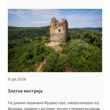
9. јул 2026.
Златна мистрија
На јужним падинама Фрушке горе, северозападно од
Врдника, скривен у котлини, увучен у планински масив,