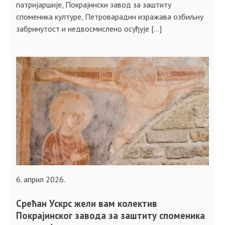
патријаршије, Покрајински завод за заштиту
споменика културе, Петроварадин изражава озбиљну
забринутост и недвосмислено осуђује […]
6. април 2026.
Срећан Ускрс жели вам колектив
Покрајинског завода за заштиту споменика