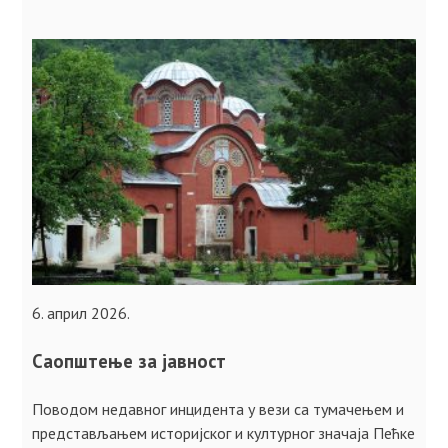
6. април 2026.
Саопштење за јавност
Поводом недавног инцидента у вези са тумачењем и
представљањем историјског и културног значаја Пећкe