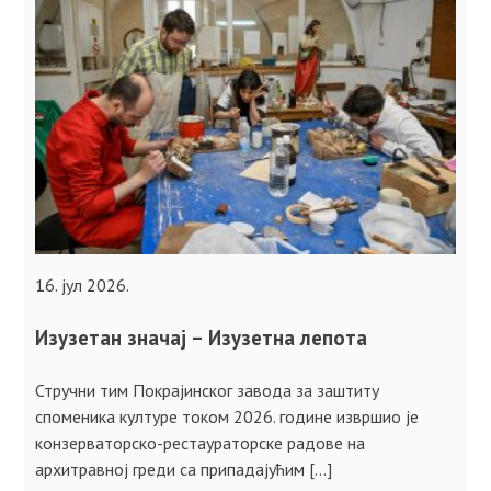
16. јул 2026.
Изузетан значај – Изузетна лепота
Стручни тим Покрајинског завода за заштиту
споменика културе током 2026. године извршио је
конзерваторско-рестаураторске радове на
архитравној греди са припадајућим […]