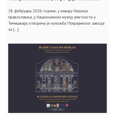
28. фебруара 2026. године, у оквиру Недеље
православља, у Националном музеју уметности у
Темишвару отворена је изложба Покрајинског завода
за […]