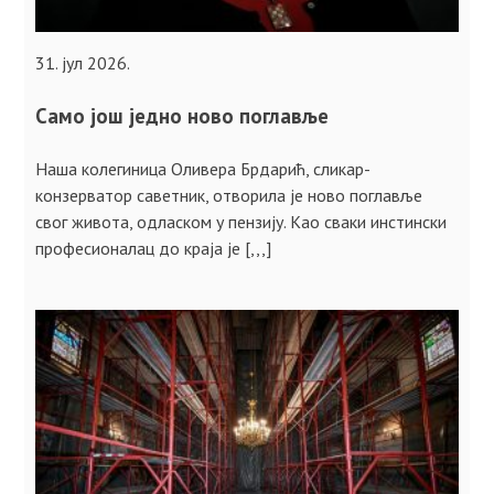
31. јул 2026.
Само још једно ново поглавље
Наша колегиница Оливера Брдарић, сликар-
конзерватор саветник, отворила је ново поглавље
свог живота, одласком у пензију. Као сваки инстински
професионалац до краја је [,,,]