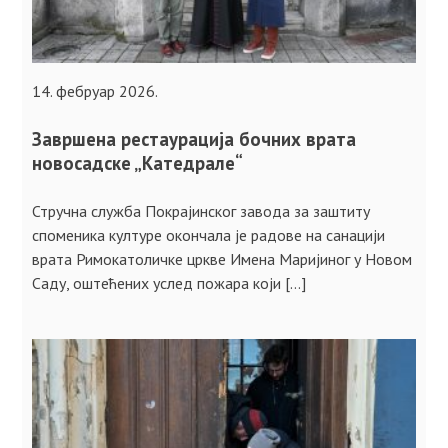
14. фебруар 2026.
Завршена рестаурација бочних врата
новосадске „Катедрале“
Стручна служба Покрајинског завода за заштиту
споменика културе окончала је радове на санацији
врата Римокатоличке цркве Имена Маријиног у Новом
Саду, оштећених услед пожара који […]