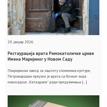
20. јануар 2026.
Рестаурација врата Римокатоличке цркве
Имена Маријиног у Новом Саду
Покрајински завод за заштиту споменика културе,
Петроварадин преузео је врата са бочног зида
новосадске „Катедрале“ ради предузимања […]