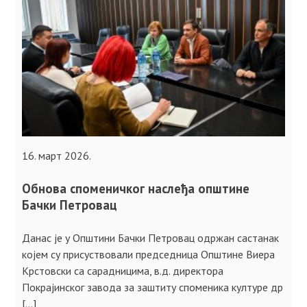
16. март 2026.
Обнова споменичког наслеђа општине
Бачки Петровац
Данас је у Општини Бачки Петровац одржан састанак
којем су присуствовали председница Општине Виера
Крстовски са сарадницима, в.д. директора
Покрајинског завода за заштиту споменика културе др
[…]