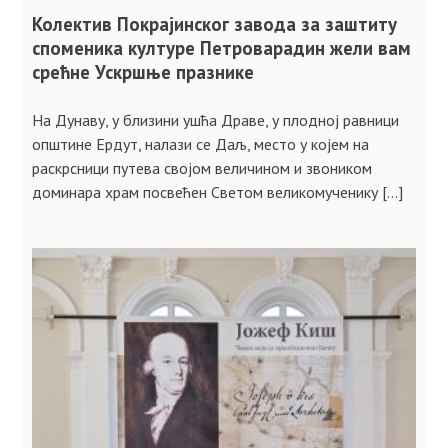
Колектив Покрајинског завода за заштиту
споменика културе Петроварадин жели вам
срећне Ускршње празнике
На Дунаву, у близини ушћа Драве, у плодној равници
општине Ердут, налази се Даљ, место у којем на
раскрсници путева својом величином и звоником
доминара храм посвећен Светом великомученику […]