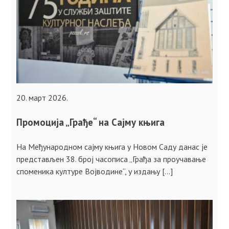
20. март 2026.
Промоција „Грађе“ на Сајму књига
На Међународном сајму књига у Новом Саду данас је
представљен 38. број часописа „Грађа за проучавање
споменика културе Војводине“, у издању […]