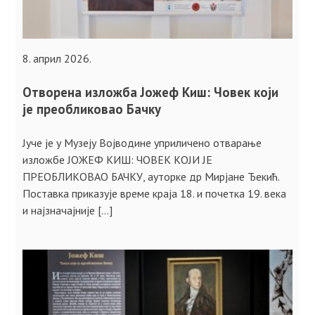
8. април 2026.
Отворена изложба Јожеф Киш: Човек који
је преобликовао Бачку
Јуче је у Музеју Војводине уприличено отварање
изложбе ЈОЖЕФ КИШ: ЧОВЕК КОЈИ ЈЕ
ПРЕОБЛИКОВАО БАЧКУ, ауторке др Мирјане Ђекић.
Поставка приказује време краја 18. и почетка 19. века
и најзначајније […]