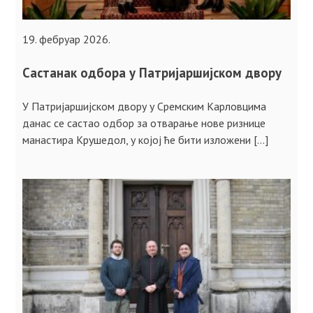
19. фебруар 2026.
Састанак одбора у Патријаршијском двору
У Патријаршијском двору у Сремским Карловцима
данас се састао одбор за отварање нове ризнице
манастира Крушедол, у којој ће бити изложени […]