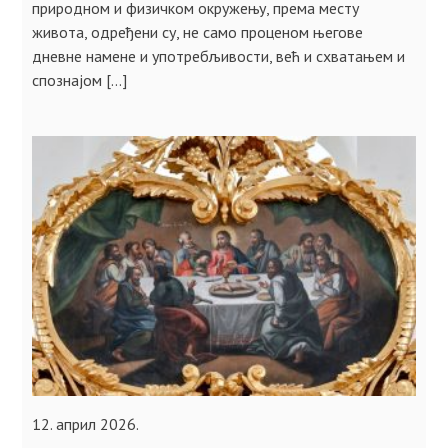
природном и физичком окружењу, према месту
живота, одређени су, не само проценом његове
дневне намене и употребљивости, већ и схватањем и
спознајом […]
12. април 2026.