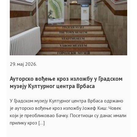
29. мај 2026.
Ауторско вођење кроз изложбу у Градском
музеју Културног центра Врбаса
У Градском музеју Културног центра Врбаса одржано
је ауторско вођење кроз изложбу Јожеф Киш: Човек
који је преобликовао Бачку. Посетиоци су данас имали
прилику кроз […]