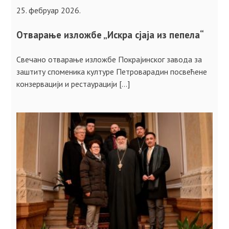
25. фебруар 2026.
Отварање изложбе „Искра сјаја из пепела“
Свечано отварање изложбе Покрајинског завода за
заштиту споменика културе Петроварадин посвећене
конзервацији и рестаурацији […]