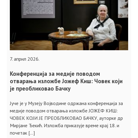
7. април 2026.
Конференција за медије поводом
отварања изложбе Јожеф Киш: Човек који
је преобликовао Бачку
Јуче је у Музеју Војводине одржана конференција за
медије поводом отварања изложбе ЈОЖЕФ КИШ:
ЧОВЕК КОЈИ ЈЕ ПРЕОБЛИКОВАО БАЧКУ, ауторке др
Мирјане Ђекић. Изложба приказује време крај 18. и
почетак […]