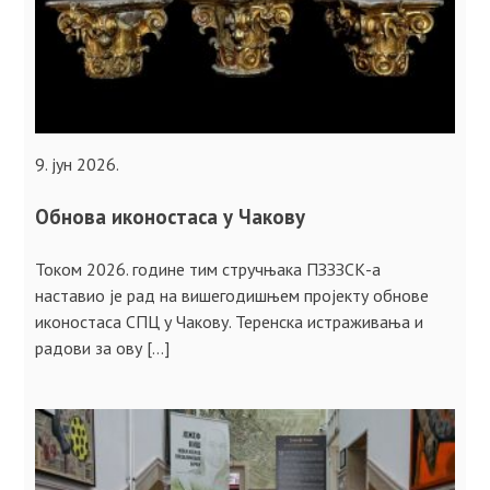
9. јун 2026.
Обнова иконостаса у Чакову
Током 2026. године тим стручњака ПЗЗЗСК-а
наставио је рад на вишегодишњем пројекту обнове
иконостаса СПЦ у Чакову. Теренска истраживања и
радови за ову […]