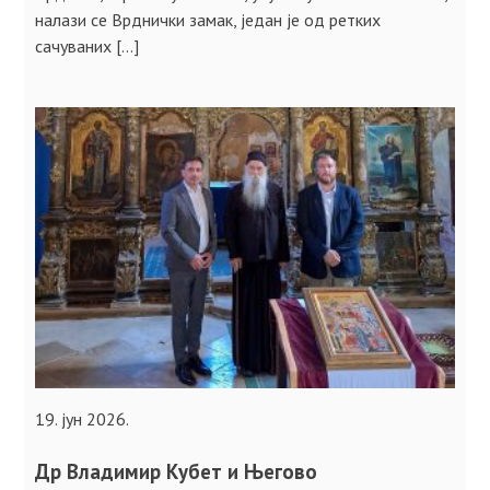
налази се Врднички замак, једaн је од ретких
сачуваних […]
19. јун 2026.
Др Владимир Кубет и Његово