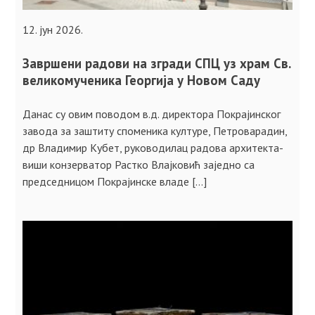
12. јун 2026.
Завршени радови на згради СПЦ уз храм Св.
великомученика Георгија у Новом Саду
Данас су овим поводом в.д. директора Покрајинског
завода за заштиту споменика културе, Петроварадин,
др Владимир Кубет, руководилац радова архитекта-
виши конзерватор Растко Влајковић заједно са
председницом Покрајинске владе […]