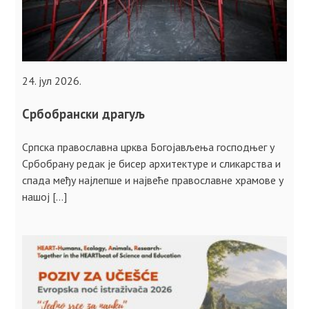
24. јул 2026.
Србобрански драгуљ
Српска православна црква Богојављења господњег у
Србобрану редак је бисер архитектуре и сликарства и
спада међу најлепше и највеће православне храмове у
нашој […]