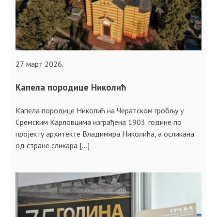
27. март 2026.
Капела породице Николић
Капела породице Николић на Чератском гробљу у
Сремским Карловцима изграђена 1903. године по
пројекту архитекте Владимира Николића, а осликана
од стране сликара […]