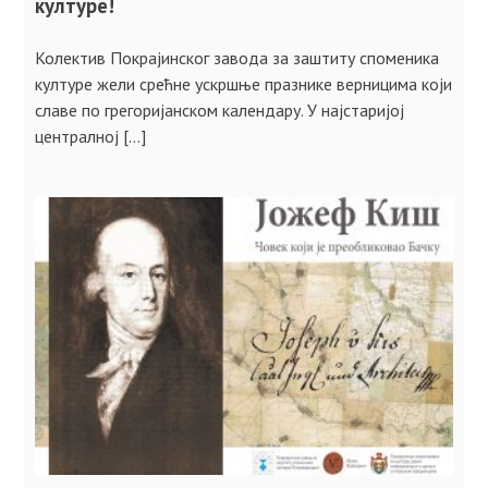
културе!
Колектив Покрајинског завода за заштиту споменика
културе жели срећне ускршње празнике верницима који
славе по грегоријанском календару. У најстаријој
централној […]