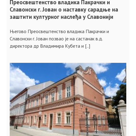
Преосвештенство владика Пакрачки и
Славонски г. Јован о наставку сарадње на
заштити културног наслеђа у Славонији
Његово Преосвештенство владика Пакрачки и
Славонски г. Јован позвао је на састанак в.д.
директора др Владимира Кубета и [..]