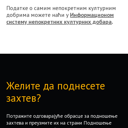
Податке о самим непокретним културним
добрима можете наћи у
Информационом
систему непокретних културних добара
.
Желите да поднесете
захтев?
Потражите одговарајуће обрасце за подношење
захтева и преузмите их на страни Подношење