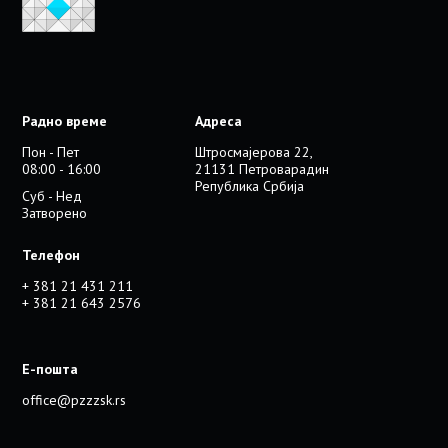
Радно време
Адреса
Пон - Пет
Штросмајерова 22,
08:00 - 16:00
21131 Петроварадин
Република Србија
Суб - Нед
Затворено
Телефон
+ 381 21 431 211
+ 381 21 643 2576
Е-пошта
office@pzzzsk.rs