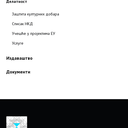
Делатност
Заштита културних добара
Списак НКД
Учешће у пројектима ЕУ
Услуге
Издаваштво
Документи