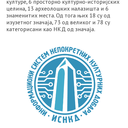
културе, 6 просторно културно-историјских
целина, 13 археолошких налазишта и 6
знаменитих места. Од тога њих 18 су од
изузетног значаја, 73 од великог и 78 су
категорисани као НКД од значаја.