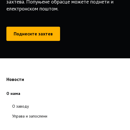
захтева. Попуњене обрасце можете поднети и
електронском поштом.
Поднесите захтев
Новости
О нама
О заводу
Управа и запослени