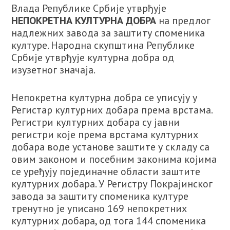
Влада Републике Србије утврђује
НЕПОКРЕТНА КУЛТУРНА ДОБРА
на предлог
надлежних завода за заштиту споменика
културе. Народна скупштина Републике
Србије утврђује културна добра од
изузетног значаја.
Непокретна културна добра се уписују у
Регистар културних добара према врстама.
Регистри културних добара су јавни
регистри које према врстама културних
добара воде установе заштите у складу са
овим законом и посебним законима којима
се уређују појединачне области заштите
културних добара. У Регистру Покрајинског
завода за заштиту споменика културе
тренутно је уписано 169 непокретних
културних добара, од тога 144 споменика