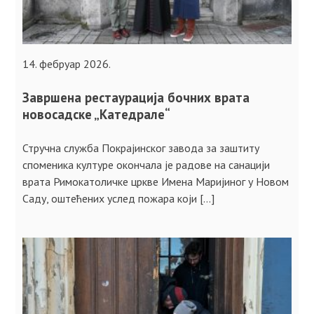
14. фебруар 2026.
Завршена рестаурација бочних врата
новосадске „Катедрале“
Стручна служба Покрајинског завода за заштиту
споменика културе окончала је радове на санацији
врата Римокатоличке цркве Имена Маријиног у Новом
Саду, оштећених услед пожара који […]