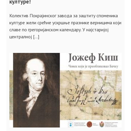
културе!
Колектив Покрајинског завода за заштиту споменика
културе жели срећне ускршње празнике верницима који
славе по грегоријанском календару. У најстаријој
централној […]