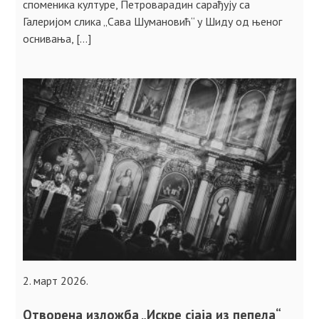
споменика културе, Петроварадин сарађују са
Галеријом слика „Сава Шумановић“ у Шиду од њеног
оснивања, […]
2. март 2026.
Отворена изложба „Искре сјаја из пепела“