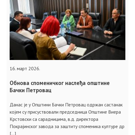
16. март 2026.
Обнова споменичког наслеђа општине
Бачки Петровац
Данас је у Општини Бачки Петровац одржан састанак
којем су присуствовали председница Општине Виера
Крстовски са сарадницима, в.д. директора
Покрајинског завода за заштиту споменика културе др
[…]