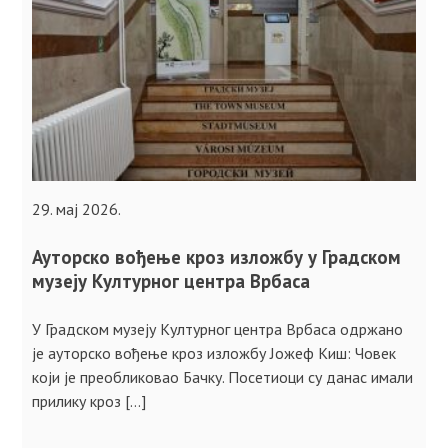
29. мај 2026.
Ауторско вођење кроз изложбу у Градском
музеју Културног центра Врбаса
У Градском музеју Културног центра Врбаса одржано
је ауторско вођење кроз изложбу Јожеф Киш: Човек
који је преобликовао Бачку. Посетиоци су данас имали
прилику кроз […]