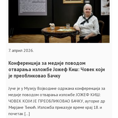
7. април 2026.
Конференција за медије поводом
отварања изложбе Јожеф Киш: Човек који
је преобликовао Бачку
Јуче је у Музеју Војводине одржана конференција за
медије поводом отварања изложбе ЈОЖЕФ КИШ:
ЧОВЕК КОЈИ ЈЕ ПРЕОБЛИКОВАО БАЧКУ, ауторке др
Мирјане Ђекић. Изложба приказује време крај 18. и
почетак […]