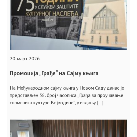
20. март 2026.
Промоција „Грађе“ на Сајму књига
На Међународном сајму књига у Новом Саду данас је
представљен 38. број часописа „Грађа за проучавање
споменика културе Војводине“, у издању […]