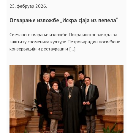
25. фебруар 2026.
Отварање изложбе „Искра сјаја из пепела“
Свечано отварање изложбе Покрајинског завода за
заштиту споменика културе Петроварадин посвећене
конзервацији и рестаурацији […]