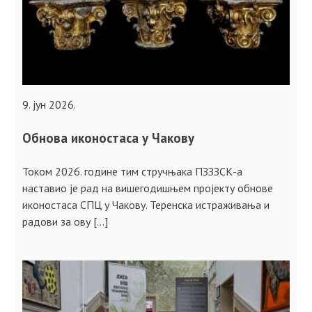
9. јун 2026.
Обнова иконостаса у Чакову
Током 2026. године тим стручњака ПЗЗЗСК-а
наставио је рад на вишегодишњем пројекту обнове
иконостаса СПЦ у Чакову. Теренска истраживања и
радови за ову […]