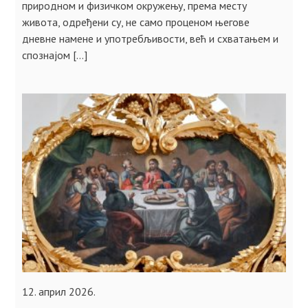
природном и физичком окружењу, према месту
живота, одређени су, не само проценом његове
дневне намене и употребљивости, већ и схватањем и
спознајом […]
12. април 2026.