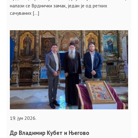
налази се Врднички замак, једaн је од ретких
сачуваних […]
19. јун 2026.
Др Владимир Кубет и Његово