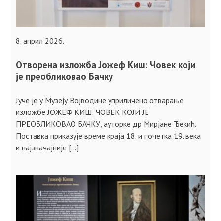
8. април 2026.
Отворена изложба Јожеф Киш: Човек који
је преобликовао Бачку
Јуче је у Музеју Војводине уприличено отварање
изложбе ЈОЖЕФ КИШ: ЧОВЕК КОЈИ ЈЕ
ПРЕОБЛИКОВАО БАЧКУ, ауторке др Мирјане Ђекић.
Поставка приказује време краја 18. и почетка 19. века
и најзначајније […]