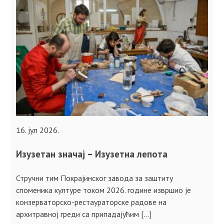
16. јул 2026.
Изузетан значај – Изузетна лепота
Стручни тим Покрајинског завода за заштиту
споменика културе током 2026. године извршио је
конзерваторско-рестаураторске радове на
архитравној греди са припадајућим […]