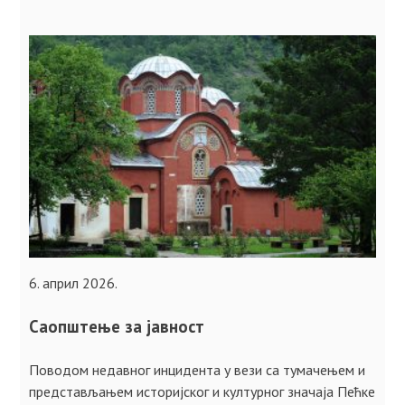
6. април 2026.
Саопштење за јавност
Поводом недавног инцидента у вези са тумачењем и
представљањем историјског и културног значаја Пећкe