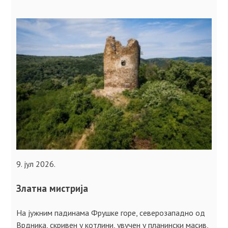
9. јул 2026.
Златна мистрија
На јужним падинама Фрушке горе, северозападно од
Врдника, скривен у котлини, увучен у планински масив,