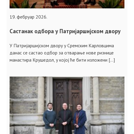
19. фебруар 2026.
Састанак одбора у Патријаршијском двору
У Патријаршијском двору у Сремским Карловцима
данас се састао одбор за отварање нове ризнице
манастира Крушедол, у којој ће бити изложени […]