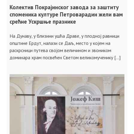
Колектив Покрајинског завода за заштиту
споменика културе Петроварадин жели вам
срећне Ускршње празнике
На Дунаву, у близини ушћа Драве, у плодној равници
општине Ердут, налази се Даљ, место у којем на
раскрсници путева својом величином и звоником
доминара храм посвећен Светом великомученику […]