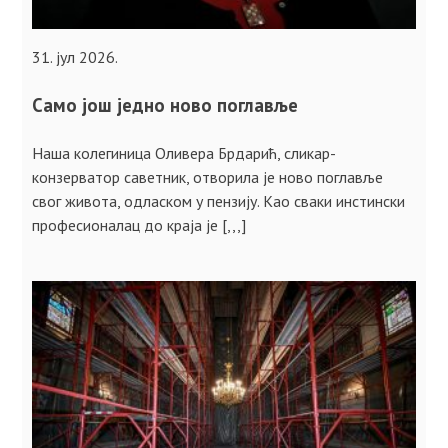
31. јул 2026.
Само још једно ново поглавље
Наша колегиница Оливера Брдарић, сликар-
конзерватор саветник, отворила је ново поглавље
свог живота, одласком у пензију. Као сваки инстински
професионалац до краја је [,,,]