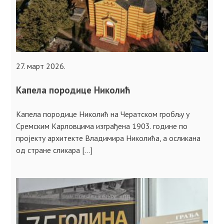
27. март 2026.
Капела породице Николић
Капела породице Николић на Чератском гробљу у
Сремским Карловцима изграђена 1903. године по
пројекту архитекте Владимира Николића, а осликана
од стране сликара […]