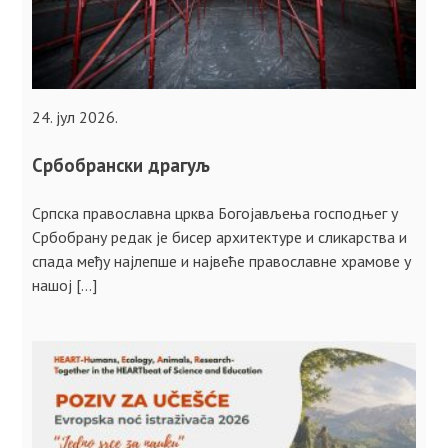
24. јул 2026.
Србобрански драгуљ
Српска православна црква Богојављења господњег у
Србобрану редак је бисер архитектуре и сликарства и
спада међу најлепше и највеће православне храмове у
нашој […]