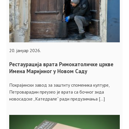
20. јануар 2026.
Рестаурација врата Римокатоличке цркве
Имена Маријиног у Новом Саду
Покрајински завод за заштиту споменика културе,
Петроварадин преузео је врата са бочног зида
новосадске „Катедрале“ ради предузимања […]