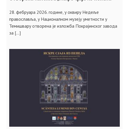
28. фебруара 2026. године, у оквиру Недеље
православља, у Националном музеју уметности у
Темишвару отворена је изложба Покрајинског завода
за […]