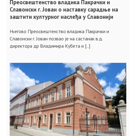
Преосвештенство владика Пакрачки и
Славонски г. Јован о наставку сарадње на
заштити културног наслеђа у Славонији
Његово Преосвештенство владика Пакрачки и
Славонски г. Јован позвао је на састанак в.д.
директора др Владимира Кубета и [..]