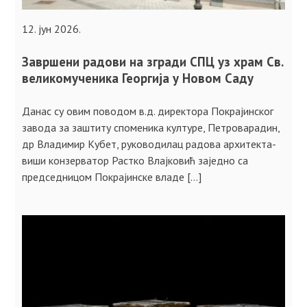
12. јун 2026.
Завршени радови на згради СПЦ уз храм Св.
великомученика Георгија у Новом Саду
Данас су овим поводом в.д. директора Покрајинског
завода за заштиту споменика културе, Петроварадин,
др Владимир Кубет, руководилац радова архитекта-
виши конзерватор Растко Влајковић заједно са
председницом Покрајинске владе […]