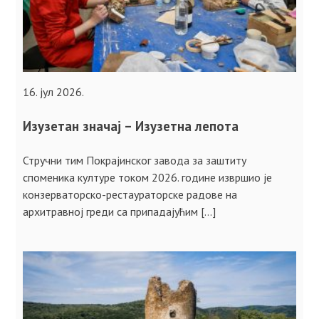
16. јул 2026.
Изузетан значај – Изузетна лепота
Стручни тим Покрајинског завода за заштиту
споменика културе током 2026. године извршио је
конзерваторско-рестаураторске радове на
архитравној греди са припадајућим […]