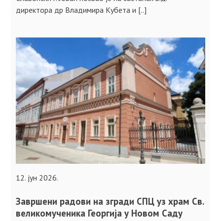
директора др Владимира Кубета и [..]
12. јун 2026.
Завршени радови на згради СПЦ уз храм Св.
великомученика Георгија у Новом Саду