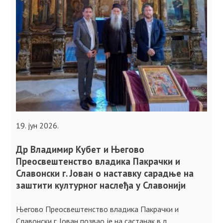
19. јун 2026.
Др Владимир Кубет и Његово
Преосвештенство владика Пакрачки и
Славонски г. Јован о наставку сарадње на
заштити културног наслеђа у Славонији
Његово Преосвештенство владика Пакрачки и
Славонски г. Јован позвао је на састанак в.д.