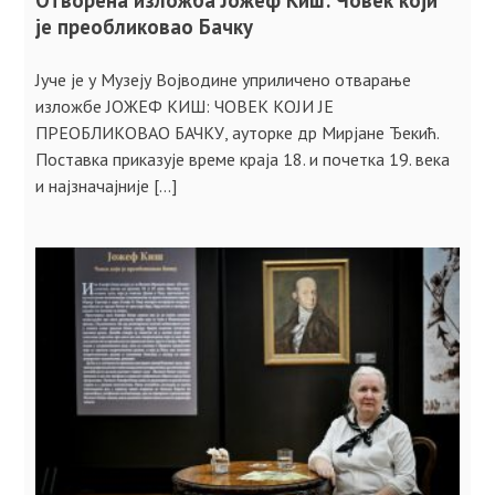
Отворена изложба Јожеф Киш: Човек који
је преобликовао Бачку
Јуче је у Музеју Војводине уприличено отварање
изложбе ЈОЖЕФ КИШ: ЧОВЕК КОЈИ ЈЕ
ПРЕОБЛИКОВАО БАЧКУ, ауторке др Мирјане Ђекић.
Поставка приказује време краја 18. и почетка 19. века
и најзначајније […]