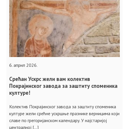
6. април 2026.
Срећан Ускрс жели вам колектив
Покрајинског завода за заштиту споменика
културе!
Колектив Покрајинског завода за заштиту споменика
културе жели срећне ускршње празнике верницима који
славе по грегоријанском календару. У најстаријој
централној […]