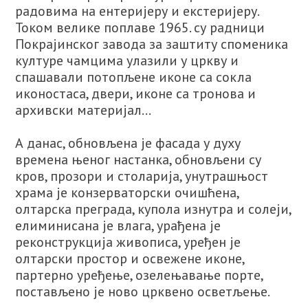
радовима на ентеријеру и екстеријеру.
Током велике поплаве 1965. су радници
Покрајинског завода за заштиту споменика
културе чамцима улазили у цркву и
спашавали потопљене иконе са сокла
иконостаса, двери, иконе са тронова и
архивски материјал...
А данас, обновљена је фасада у духу
времена њеног настанка, обновљени су
кров, прозори и столарија, унутрашњост
храма је конзерваторски очишћена,
олтарска преграда, купола изнутра и солеји,
елиминисана је влага, урађена је
реконструкција живописа, уређен је
олтарски простор и освежене иконе,
партерно уређење, озелењавање порте,
постављено је ново црквено осветљење.