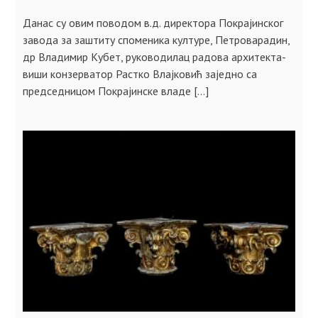
Данас су овим поводом в.д. директора Покрајинског
завода за заштиту споменика културе, Петроварадин,
др Владимир Кубет, руководилац радова архитекта-
виши конзерватор Растко Влајковић заједно са
председницом Покрајинске владе […]