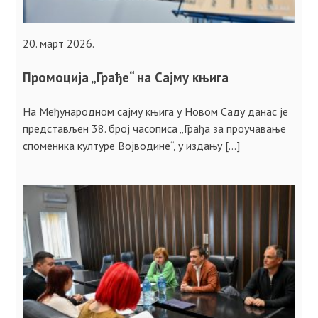
20. март 2026.
Промоција „Грађе“ на Сајму књига
На Међународном сајму књига у Новом Саду данас је
представљен 38. број часописа „Грађа за проучавање
споменика културе Војводине“, у издању […]