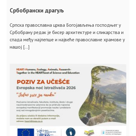
Србобрански драгуљ
Српска православна црква Богојављења господњег у
Србобрану редак је бисер архитектуре и сликарства и
спада међу најлепше и највеће православне храмове у
нашој […]