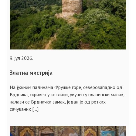
9. јул 2026.
Златна мистрија
На јужним падинама Фрушке горе, северозападно од
Врдника, скривен у котлини, увучен у планински масив,
налази се Врднички замак, једaн је од ретких
сачуваних […]