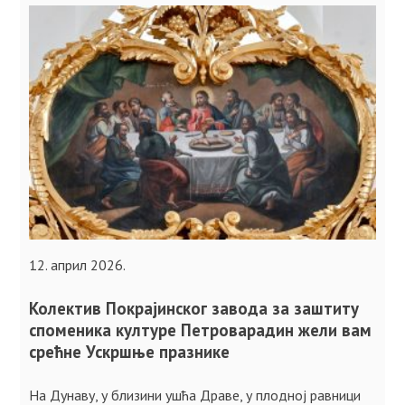
12. април 2026.
Колектив Покрајинског завода за заштиту
споменика културе Петроварадин жели вам
срећне Ускршње празнике
На Дунаву, у близини ушћа Драве, у плодној равници