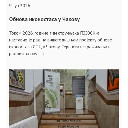
9. јун 2026.
Обнова иконостаса у Чакову
Током 2026. године тим стручњака ПЗЗЗСК-а
наставио је рад на вишегодишњем пројекту обнове
иконостаса СПЦ у Чакову. Теренска истраживања и
радови за ову […]