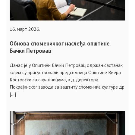
16. март 2026.
Обнова споменичког наслеђа општине
Бачки Петровац
Данас је у Општини Бачки Петровац одржан састанак
којем су присуствовали председница Општине Виера
Крстовски са сарадницима, в.д. директора
Покрајинског завода за заштиту споменика културе др
[…]