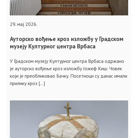
29. мај 2026.
Ауторско вођење кроз изложбу у Градском
музеју Културног центра Врбаса
У Градском музеју Културног центра Врбаса одржано
је ауторско вођење кроз изложбу Јожеф Киш: Човек
који је преобликовао Бачку. Посетиоци су данас имали
прилику кроз […]