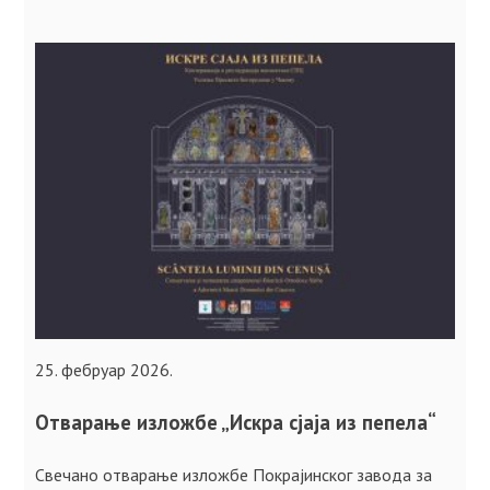
25. фебруар 2026.
Отварање изложбе „Искра сјаја из пепела“
Свечано отварање изложбе Покрајинског завода за