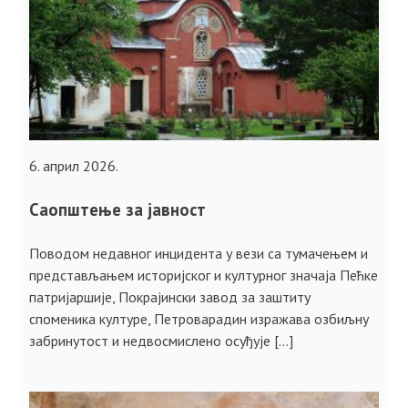
6. април 2026.
Саопштење за јавност
Поводом недавног инцидента у вези са тумачењем и
представљањем историјског и културног значаја Пећкe
патријаршије, Покрајински завод за заштиту
споменика културе, Петроварадин изражава озбиљну
забринутост и недвосмислено осуђује […]