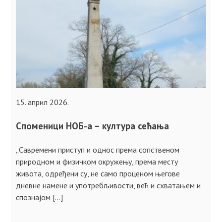
15. април 2026.
Споменици НОБ-а – култура сећања
„Савремени приступ и однос према сопственом
природном и физичком окружењу, према месту
живота, одређени су, не само проценом његове
дневне намене и употребљивости, већ и схватањем и
спознајом […]