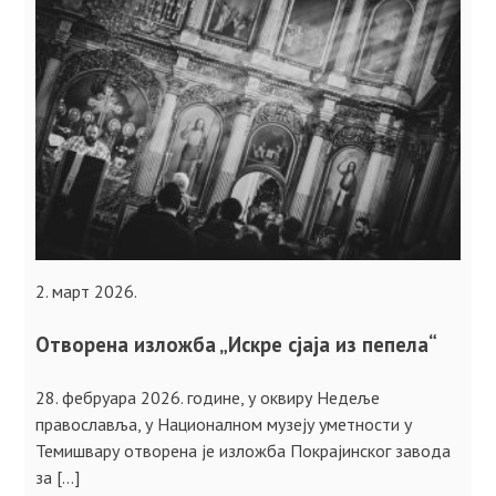
2. март 2026.
Отворена изложба „Искре сјаја из пепела“
28. фебруара 2026. године, у оквиру Недеље
православља, у Националном музеју уметности у
Темишвару отворена је изложба Покрајинског завода
за […]