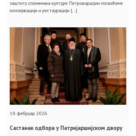
заштиту споменика културе Петроварадин посвећене
конзервацији и рестаурацији […]
19. фебруар 2026.
Састанак одбора у Патријаршијском двору