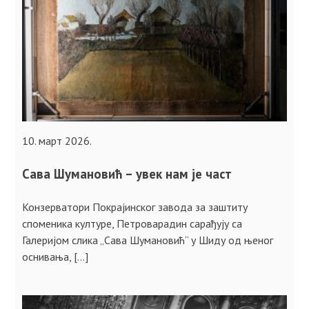
10. март 2026.
Сава Шумановић – увек нам је част
Конзерватори Покрајинског завода за заштиту
споменика културе, Петроварадин сарађују са
Галеријом слика „Сава Шумановић“ у Шиду од њеног
оснивања, […]