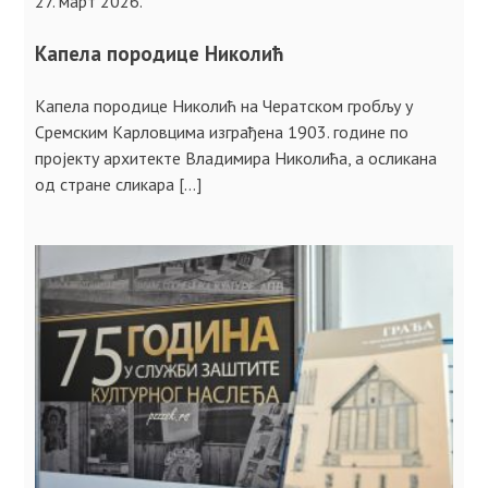
27. март 2026.
Капела породице Николић
Капела породице Николић на Чератском гробљу у
Сремским Карловцима изграђена 1903. године по
пројекту архитекте Владимира Николића, а осликана
од стране сликара […]