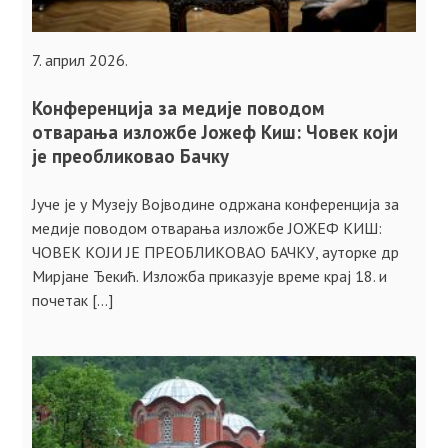
7. април 2026.
Конференција за медије поводом
отварања изложбе Јожеф Киш: Човек који
је преобликовао Бачку
Јуче је у Музеју Војводине одржана конференција за
медије поводом отварања изложбе ЈОЖЕФ КИШ:
ЧОВЕК КОЈИ ЈЕ ПРЕОБЛИКОВАО БАЧКУ, ауторке др
Мирјане Ђекић. Изложба приказује време крај 18. и
почетак […]