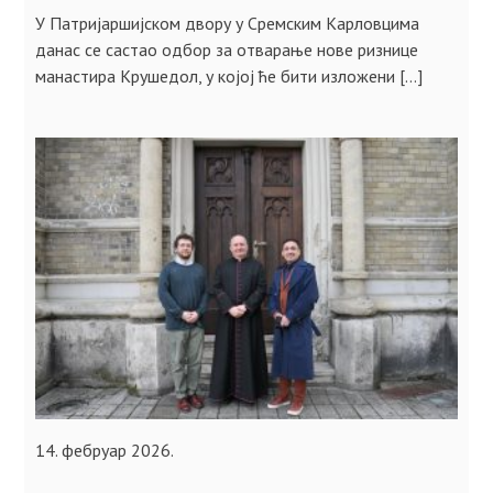
У Патријаршијском двору у Сремским Карловцима
данас се састао одбор за отварање нове ризнице
манастира Крушедол, у којој ће бити изложени […]
14. фебруар 2026.