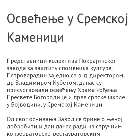
Освећење у Сремској
Каменици
Представници колектива Покрајинског
завода за заштиту споменика културе,
Петроварадин заједно са в. д. директором,
др Владимиром Кубетом, данас су
присуствовали освећењу Храма Рођења
Пресвете Богородице и прве српске школе
у Војводини, у Сремској Каменици.
Од свог оснивања Завод се брине о њеној
добробити и дан данас ради на стручним
конзерваторско-рестаураторским