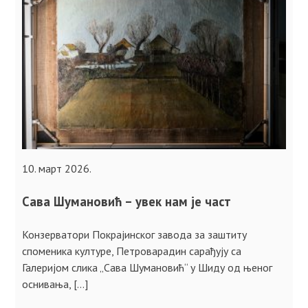
10. март 2026.
Сава Шумановић – увек нам је част
Конзерватори Покрајинског завода за заштиту
споменика културе, Петроварадин сарађују са
Галеријом слика „Сава Шумановић“ у Шиду од њеног
оснивања, […]