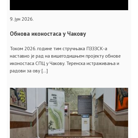
9. јун 2026.
Обнова иконостаса у Чакову
Током 2026. године тим стручњака ПЗЗЗСК-а
наставио је рад на вишегодишњем пројекту обнове
иконостаса СПЦ у Чакову. Теренска истраживања и
радови за ову […]