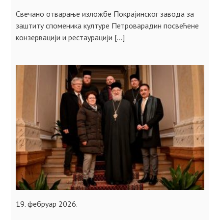
Свечано отварање изложбе Покрајинског завода за
заштиту споменика културе Петроварадин посвећене
конзервацији и рестаурацији […]
19. фебруар 2026.