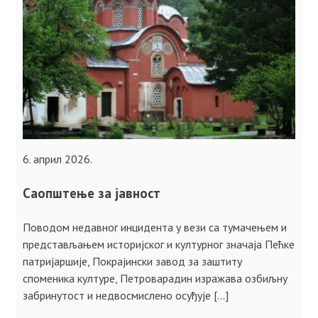
6. април 2026.
Саопштење за јавност
Поводом недавног инцидента у вези са тумачењем и
представљањем историјског и културног значаја Пећкe
патријаршије, Покрајински завод за заштиту
споменика културе, Петроварадин изражава озбиљну
забринутост и недвосмислено осуђује […]