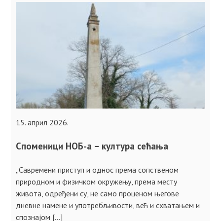
15. април 2026.
Споменици НОБ-а – култура сећања
„Савремени приступ и однос према сопственом
природном и физичком окружењу, према месту
живота, одређени су, не само проценом његове
дневне намене и употребљивости, већ и схватањем и
спознајом […]