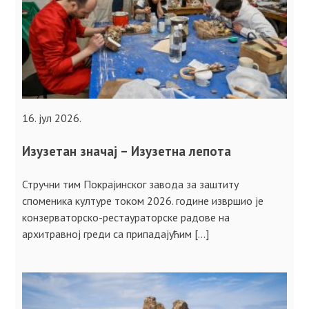
16. јул 2026.
Изузетан значај – Изузетна лепота
Стручни тим Покрајинског завода за заштиту
споменика културе током 2026. године извршио је
конзерваторско-рестаураторске радове на
архитравној греди са припадајућим […]