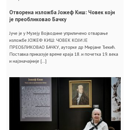
Отворена изложба Јожеф Киш: Човек који
је преобликовао Бачку
Јуче је у Музеју Војводине уприличено отварање
изложбе ЈОЖЕФ КИШ: ЧОВЕК КОЈИ ЈЕ
ПРЕОБЛИКОВАО БАЧКУ, ауторке др Мирјане Ђекић.
Поставка приказује време краја 18. и почетка 19. века
и најзначајније […]