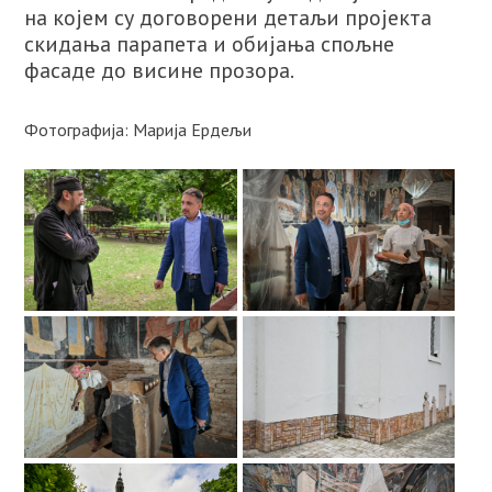
на којем су договорени детаљи пројекта
скидања парапета и обијања спољне
фасаде до висине прозора.
Фотографија: Марија Ердељи