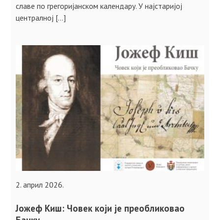
славе по грегоријанском календару. У најстаријој
централној […]
2. април 2026.
Јожеф Киш: Човек који је преобликовао
Бачку