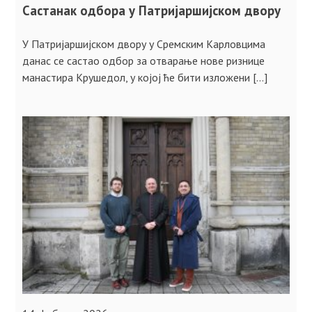
Састанак одбора у Патријаршијском двору
У Патријаршијском двору у Сремским Карловцима
данас се састао одбор за отварање нове ризнице
манастира Крушедол, у којој ће бити изложени […]