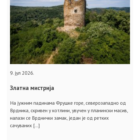
9. јул 2026.
Златна мистрија
На јужним падинама Фрушке горе, северозападно од
Врдника, скривен у котлини, увучен у планински масив,
налази се Врднички замак, једaн је од ретких
сачуваних […]