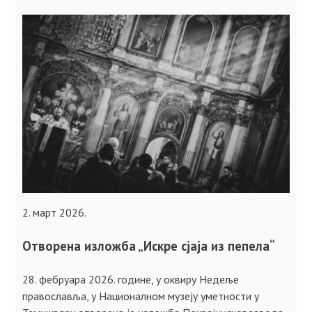
2. март 2026.
Отворена изложба „Искре сјаја из пепела“
28. фебруара 2026. године, у оквиру Недеље
православља, у Националном музеју уметности у