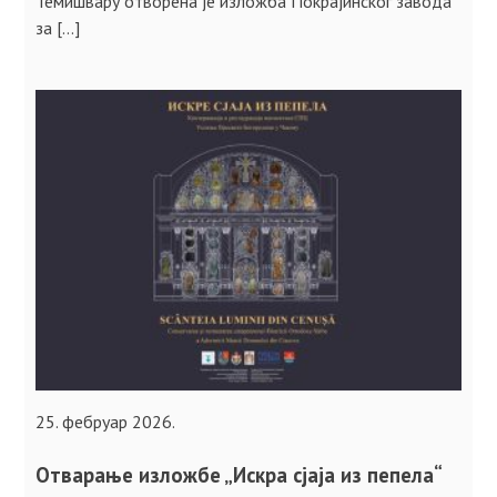
Темишвару отворена је изложба Покрајинског завода
за […]
25. фебруар 2026.
Отварање изложбе „Искра сјаја из пепела“