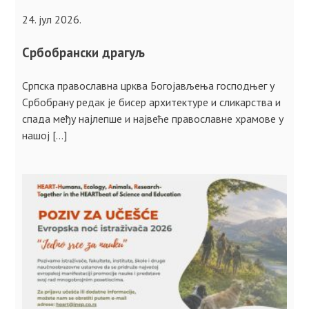
24. јул 2026.
Србобрански драгуљ
Српска православна црква Богојављења господњег у
Србобрану редак је бисер архитектуре и сликарства и
спада међу најлепше и највеће православне храмове у
нашој […]