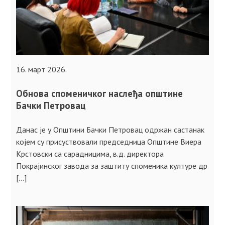
16. март 2026.
Обнова споменичког наслеђа општине
Бачки Петровац
Данас је у Општини Бачки Петровац одржан састанак
којем су присуствовали председница Општине Виера
Крстовски са сарадницима, в.д. директора
Покрајинског завода за заштиту споменика културе др
[…]