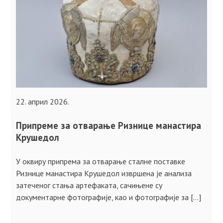
22. април 2026.
Припреме за отварање Ризнице манастира
Крушедол
У оквиру припрема за отварање сталне поставке
Ризнице манастира Крушедол извршена је анализа
затеченог стања артефаката, сачињене су
документарне фотографије, као и фотографије за […]