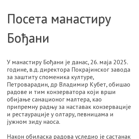
Посета манастиру
Бођани
У манастиру Бођани је данас, 26. маја 2025.
године, в.д. директора Покрајинског завода
за заштиту споменика културе,
Петроварадин, др Владимир Кубет, обишао
радове и тим конзерватора који врши
обијање санационог малтера, као
припремну радњу за наставак конзервације
и рестаурације у олтару, певницама и
јужном зиду наоса.
Након обиласка радова уследио је састанак