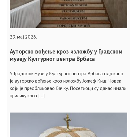
29. мај 2026.
Ауторско вођење кроз изложбу у Градском
музеју Културног центра Врбаса
У Градском музеју Културног центра Врбаса одржано
је ауторско вођење кроз изложбу Јожеф Киш: Човек
који је преобликовао Бачку. Посетиоци су данас имали
прилику кроз […]