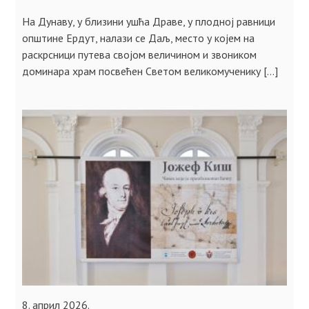
На Дунаву, у близини ушћа Драве, у плодној равници
општине Ердут, налази се Даљ, место у којем на
раскрсници путева својом величином и звоником
доминара храм посвећен Светом великомученику […]
8. април 2026.