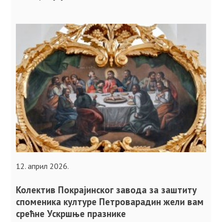
12. април 2026.
Колектив Покрајинског завода за заштиту
споменика културе Петроварадин жели вам
срећне Ускршње празнике