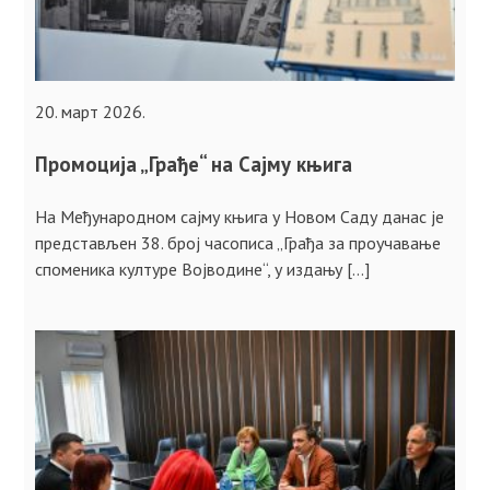
20. март 2026.
Промоција „Грађе“ на Сајму књига
На Међународном сајму књига у Новом Саду данас је
представљен 38. број часописа „Грађа за проучавање
споменика културе Војводине“, у издању […]