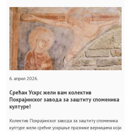
6. април 2026.
Срећан Ускрс жели вам колектив
Покрајинског завода за заштиту споменика
културе!
Колектив Покрајинског завода за заштиту споменика
културе жели срећне ускршње празнике верницима који