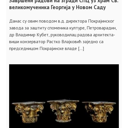
Завршени радови на згради СПЦ уз храм Св.
великомученика Георгија у Новом Саду
Данас су овим поводом в.д. директора Покрајинског
завода за заштиту споменика културе, Петроварадин,
др Владимир Кубет, руководилац радова архитекта-
виши конзерватор Растко Влајковић заједно са
председницом Покрајинске владе […]