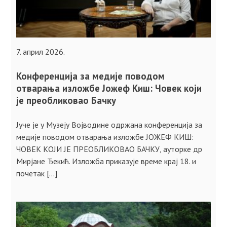
7. април 2026.
Конференција за медије поводом
отварања изложбе Јожеф Киш: Човек који
је преобликовао Бачку
Јуче је у Музеју Војводине одржана конференција за
медије поводом отварања изложбе ЈОЖЕФ КИШ:
ЧОВЕК КОЈИ ЈЕ ПРЕОБЛИКОВАО БАЧКУ, ауторке др
Мирјане Ђекић. Изложба приказује време крај 18. и
почетак […]