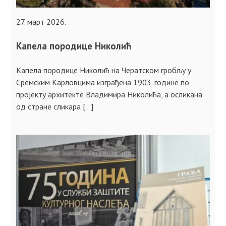
27. март 2026.
Капела породице Николић
Капела породице Николић на Чератском гробљу у
Сремским Карловцима изграђена 1903. године по
пројекту архитекте Владимира Николића, а осликана
од стране сликара […]