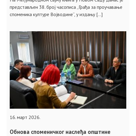
представљен 38. број часописа „Грађа за проучавање
споменика културе Војводине“, у издању […]
16. март 2026.
Обнова споменичког наслеђа општине