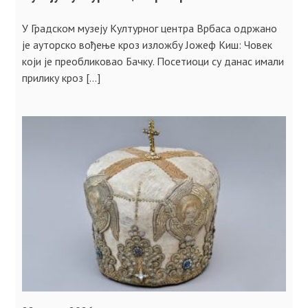
У Градском музеју Културног центра Врбаса одржано
је ауторско вођење кроз изложбу Јожеф Киш: Човек
који је преобликовао Бачку. Посетиоци су данас имали
прилику кроз […]