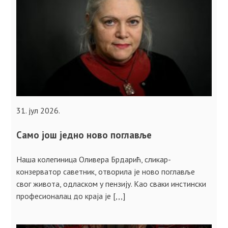
31. јул 2026.
Само још једно ново поглавље
Наша колегиница Оливера Брдарић, сликар-
конзерватор саветник, отворила је ново поглавље
свог живота, одласком у пензију. Као сваки инстински
професионалац до краја је [,,,]