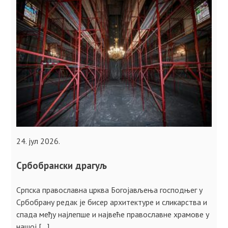
24. јул 2026.
Србобрански драгуљ
Српска православна црква Богојављења господњег у
Србобрану редак је бисер архитектуре и сликарства и
спада међу најлепше и највеће православне храмове у
нашој […]