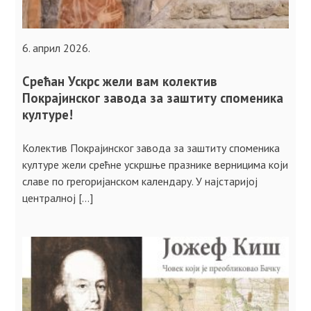
6. април 2026.
Срећан Ускрс жели вам колектив
Покрајинског завода за заштиту споменика
културе!
Колектив Покрајинског завода за заштиту споменика
културе жели срећне ускршње празнике верницима који
славе по грегоријанском календару. У најстаријој
централној […]