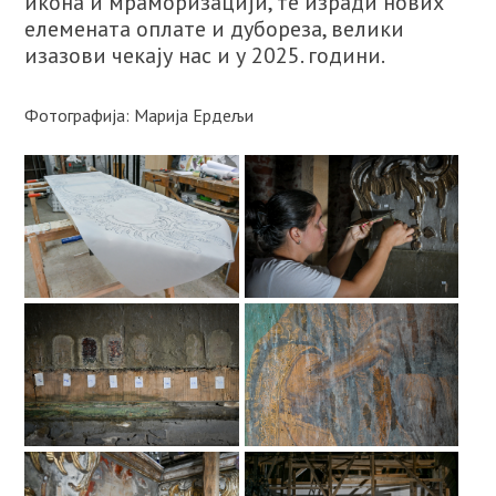
икона и мраморизацији, те изради нових
елемената оплате и дубореза, велики
изазови чекају нас и у 2025. години.
Фотографија: Марија Ердељи