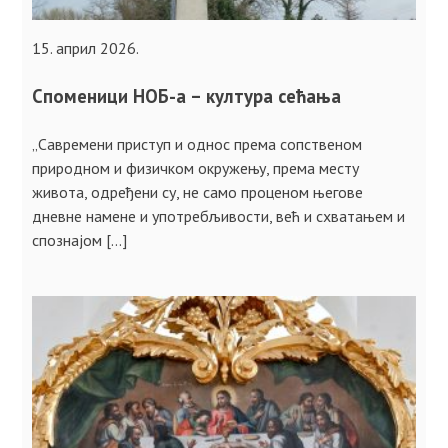
15. април 2026.
Споменици НОБ-а – култура сећања
„Савремени приступ и однос према сопственом
природном и физичком окружењу, према месту
живота, одређени су, не само проценом његове
дневне намене и употребљивости, већ и схватањем и
спознајом […]