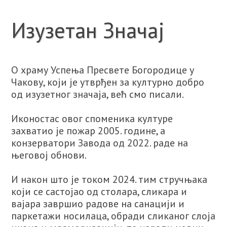
Изузетан Значај
О храму Успења Пресвете Богородице у
Чакову, који је утврђен за културно добро
од изузетног значаја, већ смо писали.
Иконостас овог споменика културе
захватио је пожар 2005. године, а
конзерватори Завода од 2022. раде на
његовој обнови.
И након што је током 2024. тим стручњака
који се састојао од столара, сликара и
вајара завршио радове на санацији и
паркетажи носилаца, обради сликаног слоја