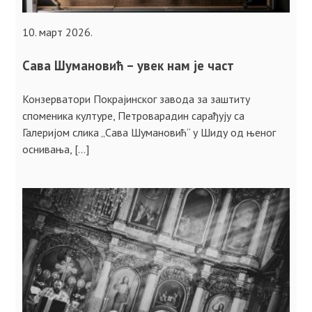
10. март 2026.
Сава Шумановић – увек нам је част
Конзерватори Покрајинског завода за заштиту
споменика културе, Петроварадин сарађују са
Галеријом слика „Сава Шумановић“ у Шиду од њеног
оснивања, […]