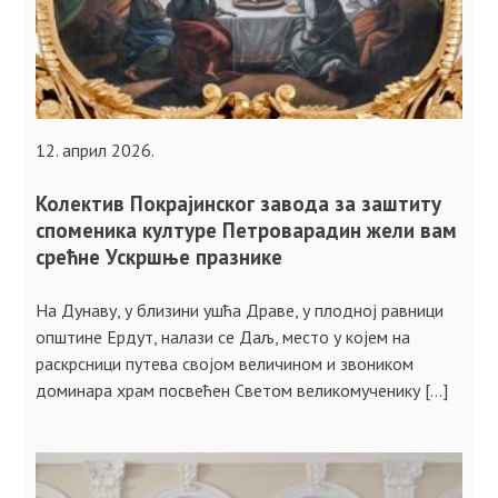
12. април 2026.
Колектив Покрајинског завода за заштиту
споменика културе Петроварадин жели вам
срећне Ускршње празнике
На Дунаву, у близини ушћа Драве, у плодној равници
општине Ердут, налази се Даљ, место у којем на
раскрсници путева својом величином и звоником
доминара храм посвећен Светом великомученику […]