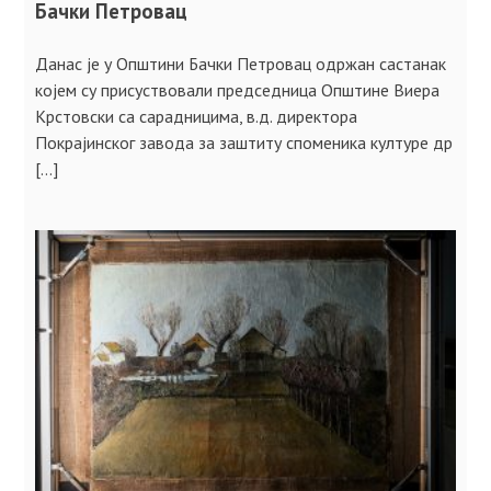
Бачки Петровац
Данас је у Општини Бачки Петровац одржан састанак
којем су присуствовали председница Општине Виера
Крстовски са сарадницима, в.д. директора
Покрајинског завода за заштиту споменика културе др
[…]