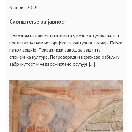
6. април 2026.
Саопштење за јавност
Поводом недавног инцидента у вези са тумачењем и
представљањем историјског и културног значаја Пећкe
патријаршије, Покрајински завод за заштиту
споменика културе, Петроварадин изражава озбиљну
забринутост и недвосмислено осуђује […]