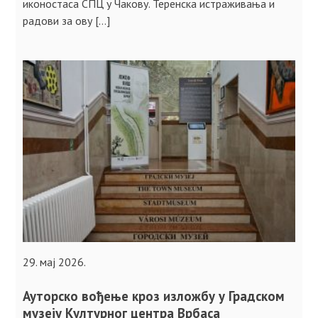
иконостаса СПЦ у Чакову. Теренска истраживања и
радови за ову […]
29. мај 2026.
Ауторско вођење кроз изложбу у Градском
музеју Културног центра Врбаса