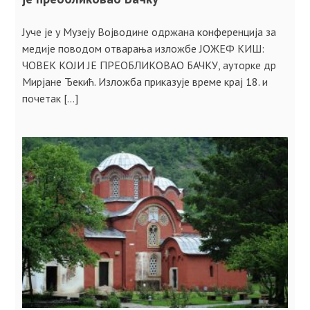
Јуче је у Музеју Војводине одржана конференција за
медије поводом отварања изложбе ЈОЖЕФ КИШ:
ЧОВЕК КОЈИ ЈЕ ПРЕОБЛИКОВАО БАЧКУ, ауторке др
Мирјане Ђекић. Изложба приказује време крај 18. и
почетак […]