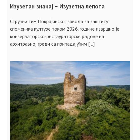
Изузетан значај – Изузетна лепота
Стручни тим Покрајинског завода за заштиту
споменика културе током 2026. године извршио је
конзерваторско-рестаураторске радове на
архитравној греди са припадајућим […]