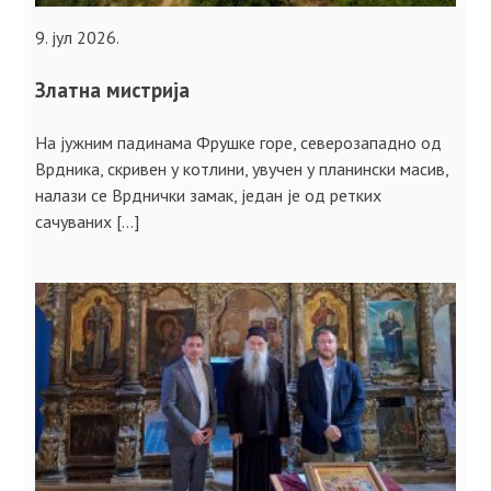
9. јул 2026.
Златна мистрија
На јужним падинама Фрушке горе, северозападно од
Врдника, скривен у котлини, увучен у планински масив,
налази се Врднички замак, једaн је од ретких
сачуваних […]