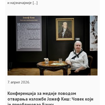
и најзначајније […]
7. април 2026.
Конференција за медије поводом
отварања изложбе Јожеф Киш: Човек који
је преобликовао Бачку