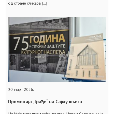
од стране сликара […]
20. март 2026.
Промоција „Грађе“ на Сајму књига
На Међународном сајму књига у Новом Саду данас је