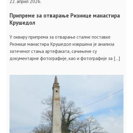
22. април 2026.
Припреме за отварање Ризнице манастира
Крушедол
У оквиру припрема за отварање сталне поставке
Ризнице манастира Крушедол извршена је анализа
затеченог стања артефаката, сачињене су
документарне фотографије, као и фотографије за […]