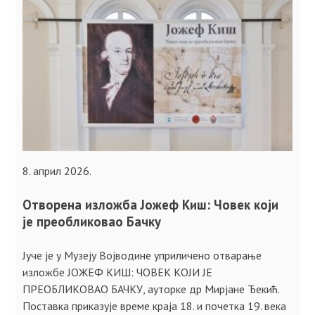
8. април 2026.
Отворена изложба Јожеф Киш: Човек који
је преобликовао Бачку
Јуче је у Музеју Војводине уприличено отварање
изложбе ЈОЖЕФ КИШ: ЧОВЕК КОЈИ ЈЕ
ПРЕОБЛИКОВАО БАЧКУ, ауторке др Мирјане Ђекић.
Поставка приказује време краја 18. и почетка 19. века