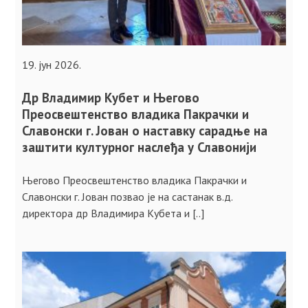
19. јун 2026.
Др Владимир Кубет и Његово
Преосвештенство владика Пакрачки и
Славонски г. Јован о наставку сарадње на
заштити културног наслеђа у Славонији
Његово Преосвештенство владика Пакрачки и
Славонски г. Јован позвао је на састанак в.д.
директора др Владимира Кубета и [..]