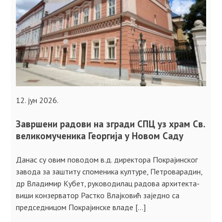
12. јун 2026.
Завршени радови на згради СПЦ уз храм Св.
великомученика Георгија у Новом Саду
Данас су овим поводом в.д. директора Покрајинског
завода за заштиту споменика културе, Петроварадин,
др Владимир Кубет, руководилац радова архитекта-
виши конзерватор Растко Влајковић заједно са
председницом Покрајинске владе […]